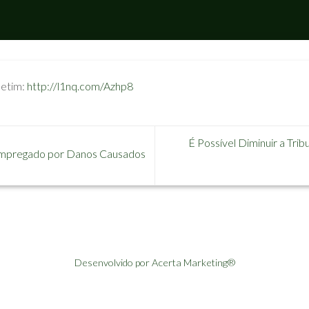
oletim:
http://l1nq.com/Azhp8
É Possível Diminuir a Tr
Empregado por Danos Causados
Desenvolvido por Acerta Marketing®