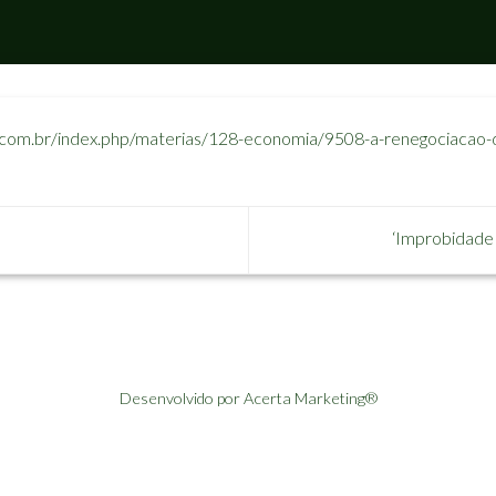
l.com.br/index.php/materias/128-economia/9508-a-renegociacao-d
‘Improbidade 
Desenvolvido por Acerta Marketing®