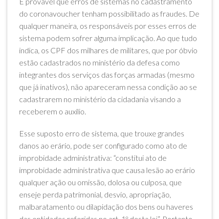
É provável que erros de sistemas no cadastramento
do coronavoucher tenham possibilitado as fraudes. De
qualquer maneira, os responsáveis por esses erros de
sistema podem sofrer alguma implicação. Ao que tudo
indica, os CPF dos milhares de militares, que por óbvio
estão cadastrados no ministério da defesa como
integrantes dos serviços das forças armadas (mesmo
que já inativos), não apareceram nessa condição ao se
cadastrarem no ministério da cidadania visando a
receberem o auxílio.
Esse suposto erro de sistema, que trouxe grandes
danos ao erário, pode ser configurado como ato de
improbidade administrativa: “constitui ato de
improbidade administrativa que causa lesão ao erário
qualquer ação ou omissão, dolosa ou culposa, que
enseje perda patrimonial, desvio, apropriação,
malbaratamento ou dilapidação dos bens ou haveres
das entidades referidas no art. 1º desta lei”. Portanto,