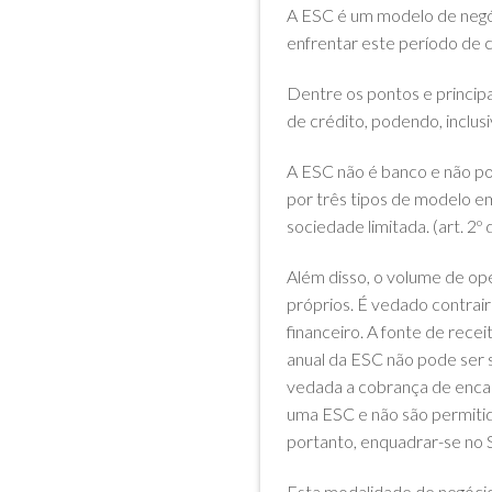
A ESC é um modelo de negóc
enfrentar este período de c
Dentre os pontos e principa
de crédito, podendo, inclusiv
A ESC não é banco e não pod
por três tipos de modelo em
sociedade limitada. (art. 2º
Além disso, o volume de ope
próprios. É vedado contrai
financeiro. A fonte de rece
anual da ESC não pode ser s
vedada a cobrança de encarg
uma ESC e não são permitida
portanto, enquadrar-se no 
Esta modalidade de negócio