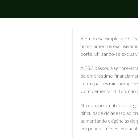
A Empresa Simples de Crédi
financiamentos exclusivam
porte, utilizando-se exclusi
A ESC passou a ser previst
de empréstimo, financiamen
contrapartes microempreen
Complementar nº 123, não 
No cenário atual de crise 
dificuldade do acesso ao cr
aumentando exigências de g
em poucos meses. Enquanto