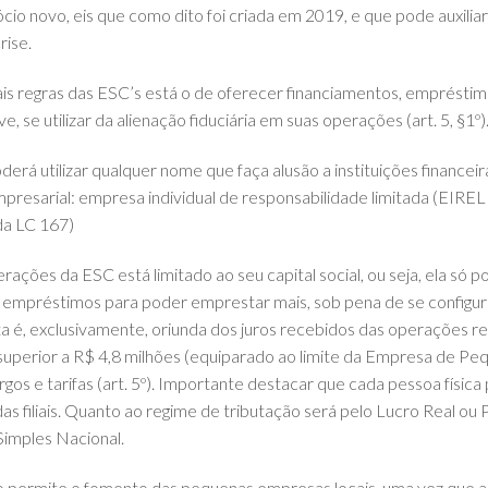
io novo, eis que como dito foi criada em 2019, e que pode auxili
rise.
is regras das ESC’s está o de oferecer financiamentos, empréstim
e, se utilizar da alienação fiduciária em suas operações (art. 5, §1º)
erá utilizar qualquer nome que faça alusão a instituições financeir
presarial: empresa individual de responsabilidade limitada (EIRELI
 da LC 167)
rações da ESC está limitado ao seu capital social, ou seja, ela só
r empréstimos para poder emprestar mais, sob pena de se configur
ita é, exclusivamente, oriunda dos juros recebidos das operações re
uperior a R$ 4,8 milhões (equiparado ao limite da Empresa de Pequ
os e tarifas (art. 5º). Importante destacar que cada pessoa física
s filiais. Quanto ao regime de tributação será pelo Lucro Real o
Simples Nacional.
 permite o fomento das pequenas empresas locais, uma vez que a