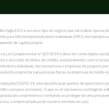
to (sigla ESC) é um novo tipo de negócio que vai realizar operaç
ente para Microempreendedores Individuais (MEI), microempres
vamente de capital próprio.
a na Lei Complementar n.º 167/2019 e deve ter como objeto social
to e desconto de títulos de crédito, exclusivamente com recurso
dedores individuais, microempresas e empresas de pequeno port
podendo emprestar para pessoas físicas ou empresas de médio e 
gerada pela COVID-19, uma das principais queixas de quem tem o pr
édito com juros acessíveis. O que se vê são bancos restringindo a l
arantia dos empréstimos e tentando se proteger de uma provável
 isso, o empresariado pede socorro em meio ao caos.