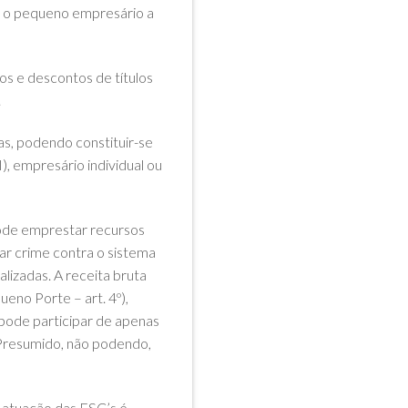
ar o pequeno empresário a
os e descontos de títulos
.
as, podendo constituir-se
), empresário individual ou
 pode emprestar recursos
ar crime contra o sistema
alizadas. A receita bruta
eno Porte – art. 4º),
 pode participar de apenas
u Presumido, não podendo,
 atuação das ESC’s é