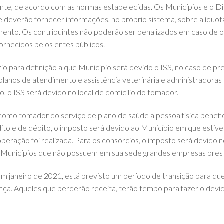
inte, de acordo com as normas estabelecidas. Os Municípios e o Di
e deverão fornecer informações, no próprio sistema, sobre alíquotas
ento. Os contribuintes não poderão ser penalizados em caso de om
ornecidos pelos entes públicos.
rio para definição a que Município será devido o ISS, no caso de p
planos de atendimento e assistência veterinária e administradoras
o, o ISS será devido no local de domicílio do tomador.
como tomador do serviço de plano de saúde a pessoa física benefici
to e de débito, o imposto será devido ao Município em que estiver
peração foi realizada. Para os consórcios, o imposto será devido n
 Municípios que não possuem em sua sede grandes empresas prest
em janeiro de 2021, está previsto um período de transição para q
nça. Aqueles que perderão receita, terão tempo para fazer o devi