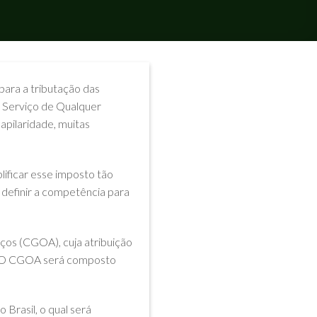
ara a tributação das
e Serviço de Qualquer
apilaridade, muitas
lificar esse imposto tão
definir a competência para
ços (CGOA), cuja atribuição
al. O CGOA será composto
Brasil, o qual será