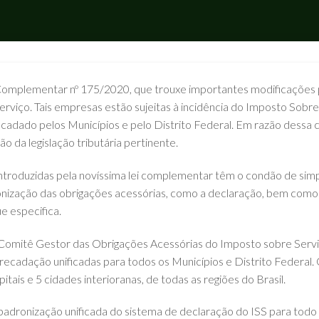
 Complementar nº 175/2020, que trouxe importantes modificações p
rviço. Tais empresas estão sujeitas à incidência do Imposto Sobr
ecadado pelos Municípios e pelo Distrito Federal. Em razão dessa c
o da legislação tributária pertinente.
ntroduzidas pela novíssima lei complementar têm o condão de simp
nização das obrigações acessórias, como a declaração, bem como 
ue especifica.
o Comitê Gestor das Obrigações Acessórias do Imposto sobre Servi
rrecadação unificadas para todos os Municípios e Distrito Feder
tais e 5 cidades interioranas, de todas as regiões do Brasil.
adronização unificada do sistema de declaração do ISS para todo o 