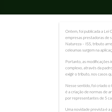
Ontem, foi publicada a Lei
empresas prestadoras de se
Natureza – ISS, tributo arr
celeumas surgem na aplicaçã
Portanto, as modificações i
complexo, através da padro
exigir o tributo, nos casos q
Nesse sentido, foi criado 
é a criação de normas de a
por representantes de 5 capi
Uma novidade prevista é a p