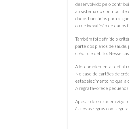
desenvolvido pelo contribu
ao sistema do contribuinte 
dados bancários para pagam
ou de inexatidão de dados f
Também foi definido o crité
parte dos planos de saúde, 
crédito e débito. Nesse cas
A lei complementar definiu 
No caso de cartões de crédi
estabelecimento no qual a o
A regra favorece pequenos
Apesar de entrar em vigor 
às novas regras com segura