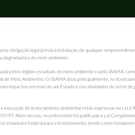
uma obrigação legal prévia à instalação de qualquer empreendimen
ou degradadora do meio ambiente.
hada pelos órgãos estaduais de meio ambiente e pelo IBAMA, como
 de Meio Ambiente). O IBAMA atua, principalmente, no licenciam
lvam impactos em mais de um Estado e nas atividades do setor de 
ra a execução do licenciamento ambiental estão expressas na Lei 6
/97. Além dessas, recentemente foi publicada a Lei Complemen
ia estadual e federal para o licenciamento, tendo como fundament