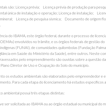
ientais são: Licença prévia; Licença prévia de produção para pesq
tal única de instalação e operação; Licença de instalação; Lic
 mineral; Licença de pesquisa sísmica; Documento de origem fl
.
ncia do IBAMA, este órgão federal, durante o processo de licenc
(OEMAs) envolvidos no trâmite, e os órgãos federais de gestão do
indígenas (FUNAI), de comunidades quilombolas (Fundação Palmar
ilância em Saúde do Ministério da Saúde), entre outros. Neste con
atravessados pelo empreendimento são ouvidas sobre a questão d
Plano Diretor de Uso e Ocupação do Solo do município.
nto os estudos ambientais são elaborados pelo empreendedor e e
rimento. Para cada etapa do licenciamento há estudos específicos 
 ambiental possui três etapas distintas:
eve ser solicitada ao IBAMA ou ao órgão estadual ou municipal do 