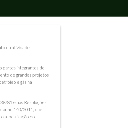
to ou atividade
 partes integrantes do
ento de grandes projetos
petróleo e gás na
.938/81 e nas Resoluções
tar no 140/2011, que
o a localização do