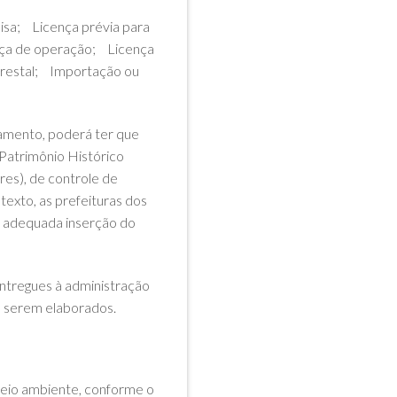
uisa; Licença prévia para
ença de operação; Licença
orestal; Importação ou
iamento, poderá ter que
 Patrimônio Histórico
es), de controle de
texto, as prefeituras dos
a adequada inserção do
ntregues à administração
a serem elaborados.
meio ambiente, conforme o