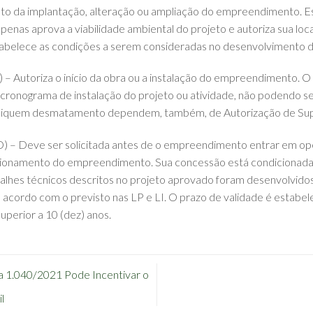
nto da implantação, alteração ou ampliação do empreendimento. Ess
apenas aprova a viabilidade ambiental do projeto e autoriza sua lo
stabelece as condições a serem consideradas no desenvolvimento d
I) – Autoriza o início da obra ou a instalação do empreendimento. 
 cronograma de instalação do projeto ou atividade, não podendo ser 
iquem desmatamento dependem, também, de Autorização de Sup
) – Deve ser solicitada antes de o empreendimento entrar em oper
ncionamento do empreendimento. Sua concessão está condicionada à 
talhes técnicos descritos no projeto aprovado foram desenvolvido
e acordo com o previsto nas LP e LI. O prazo de validade é estabe
superior a 10 (dez) anos.
 1.040/2021 Pode Incentivar o
l