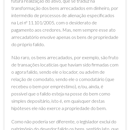
futura realização do ativo, que se traduz na
transformação dos bens arrecadados em dinheiro, por
intermédio de processos de alienação especificados
na Lei nº 11.101/2005, com o desiderato de
pagamento aos credores. Mas, nem sempre esse ato
arrecadatório envolve apenas os bens de propriedade
do próprio falido.
Não raro, os bens arrecadados, por exemplo, são fruto
de transações locatícias que haviam sido firmadas com
o agora falido, sendo ele o locador, ou advêm de
relação de comodato, sendo ele o comodatário (que
recebeu o bem por empréstimo), e/ou, ainda, é
possível que o falido esteja na posse do bem como
simples depositário, isto é, em quaisquer destas
hipóteses ele não exerce a propriedade do bem.
Como não poderia ser diferente, o legislador exclui do
patrimônio do devedor falido os bens, sentido lato, que