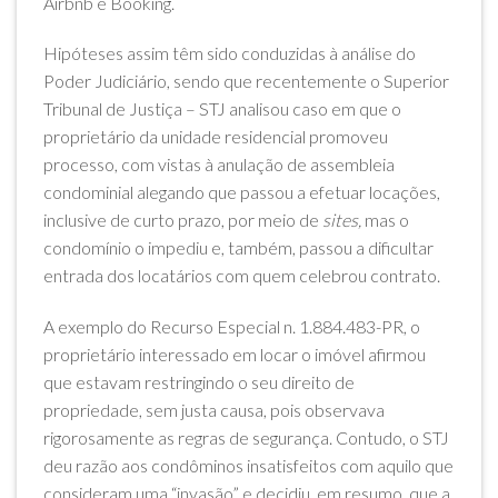
Airbnb e Booking.
Hipóteses assim têm sido conduzidas à análise do
Poder Judiciário, sendo que recentemente o Superior
Tribunal de Justiça – STJ analisou caso em que o
proprietário da unidade residencial promoveu
processo, com vistas à anulação de assembleia
condominial alegando que passou a efetuar locações,
inclusive de curto prazo, por meio de
sites,
mas o
condomínio o impediu e, também, passou a dificultar
entrada dos locatários com quem celebrou contrato.
A exemplo do Recurso Especial n. 1.884.483-PR, o
proprietário interessado em locar o imóvel afirmou
que estavam restringindo o seu direito de
propriedade, sem justa causa, pois observava
rigorosamente as regras de segurança. Contudo, o STJ
deu razão aos condôminos insatisfeitos com aquilo que
consideram uma “invasão” e decidiu, em resumo, que a