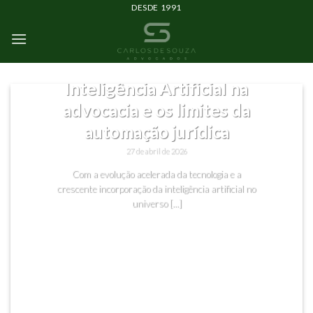
DESDE 1991
SEM CATEGORIA
Inteligência Artificial na
advocacia e os limites da
automação jurídica
27 de abril de 2026
Com a evolução acelerada da tecnologia e a
crescente incorporação da inteligência artificial no
universo [...]
CONTINUAR LENDO
→