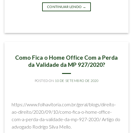
CONTINUAR LENDO
→
Postado em
Imprensa e Eventos
IMPRENSA E EVENTOS
Como Fica o Home Office Com a Perda
da Validade da MP 927/2020?
POSTED ON
10 DE SETEMBRO DE 2020
BY
RODRIGO SILVA MELLO
https://www.folhavitoria.com.br/geral/blogs/direito-
ao-direito/2020/09/10/como-fica-o-home-office-
com-a-perda-da-validade-da-mp-927-2020/ Artigo do
advogado Rodrigo Silva Mello.