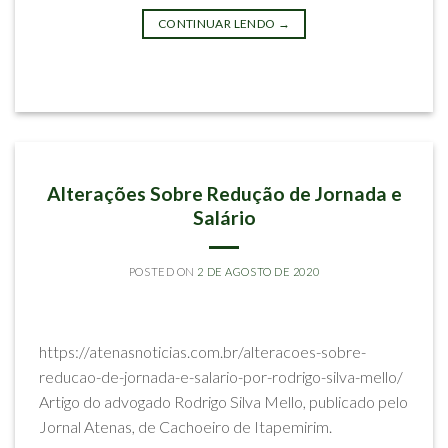
CONTINUAR LENDO
→
Postado em
Imprensa e Eventos
IMPRENSA E EVENTOS
Alterações Sobre Redução de Jornada e
Salário
POSTED ON
2 DE AGOSTO DE 2020
BY
RODRIGO SILVA MELLO
https://atenasnoticias.com.br/alteracoes-sobre-
reducao-de-jornada-e-salario-por-rodrigo-silva-mello/
Artigo do advogado Rodrigo Silva Mello, publicado pelo
Jornal Atenas, de Cachoeiro de Itapemirim.