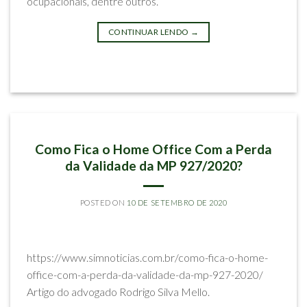
ocupacionais, dentre outros.
CONTINUAR LENDO
→
Postado em
Impactos do Coronavírus
IMPRENSA E EVENTOS
Como Fica o Home Office Com a Perda
da Validade da MP 927/2020?
POSTED ON
10 DE SETEMBRO DE 2020
BY
RODRIGO SILVA MELLO
https://www.simnoticias.com.br/como-fica-o-home-
office-com-a-perda-da-validade-da-mp-927-2020/
Artigo do advogado Rodrigo Silva Mello.