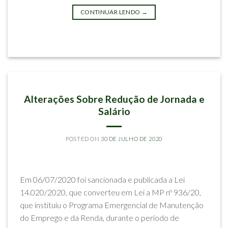
CONTINUAR LENDO
→
Postado em
Imprensa e Eventos
IMPACTOS DO CORONAVÍRUS
Alterações Sobre Redução de Jornada e
Salário
POSTED ON
30 DE JULHO DE 2020
BY
RODRIGO SILVA MELLO
Em 06/07/2020 foi sancionada e publicada a Lei
14.020/2020, que converteu em Lei a MP nº 936/20,
que instituiu o Programa Emergencial de Manutenção
do Emprego e da Renda, durante o período de