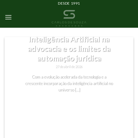
DESDE 1991
SEM CATEGORIA
Inteligência Artificial na
advocacia e os limites da
automação jurídica
27 de abril de 2026
Com a evolução acelerada da tecnologia e a
crescente incorporação da inteligência artificial no
universo [...]
CONTINUAR LENDO
→