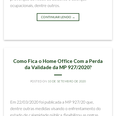
ocupacionais, dentre outros.
CONTINUAR LENDO
→
Postado em
Artigos
IMPACTOS DO CORONAVÍRUS
Como Fica o Home Office Com a Perda
da Validade da MP 927/2020?
POSTED ON
10 DE SETEMBRO DE 2020
BY
RODRIGO SILVA MELLO
Em 22/03/2020 foi publicada a MP 927/20 que,
dentre outras medidas visando o enfrentamento do
estado de calamidade pública, flexibilizou as regras