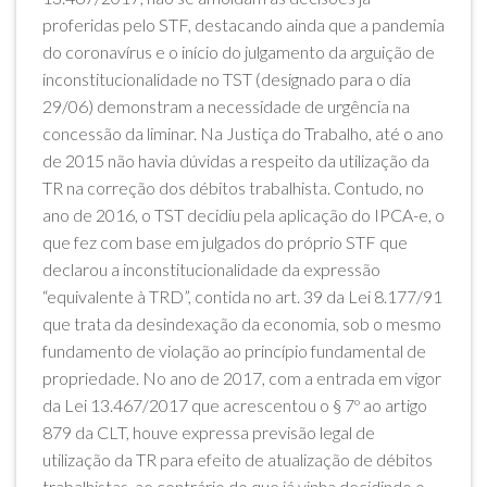
proferidas pelo STF, destacando ainda que a pandemia
do coronavírus e o início do julgamento da arguição de
inconstitucionalidade no TST (designado para o dia
29/06) demonstram a necessidade de urgência na
concessão da liminar. Na Justiça do Trabalho, até o ano
de 2015 não havia dúvidas a respeito da utilização da
TR na correção dos débitos trabalhista. Contudo, no
ano de 2016, o TST decidiu pela aplicação do IPCA-e, o
que fez com base em julgados do próprio STF que
declarou a inconstitucionalidade da expressão
“equivalente à TRD”, contida no art. 39 da Lei 8.177/91
que trata da desindexação da economia, sob o mesmo
fundamento de violação ao princípio fundamental de
propriedade. No ano de 2017, com a entrada em vigor
da Lei 13.467/2017 que acrescentou o § 7º ao artigo
879 da CLT, houve expressa previsão legal de
utilização da TR para efeito de atualização de débitos
trabalhistas, ao contrário do que já vinha decidindo o