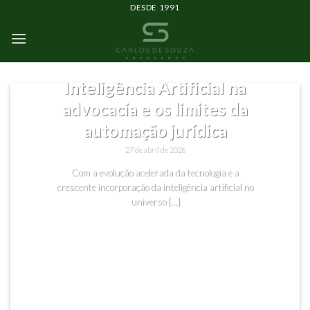
DESDE 1991
SEM CATEGORIA
Inteligência Artificial na
advocacia e os limites da
automação jurídica
27 de abril de 2026
Com a evolução acelerada da tecnologia e a
crescente incorporação da inteligência artificial no
universo [...]
CONTINUAR LENDO
→