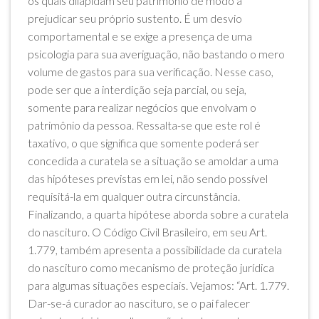
os quais dilapidam seu patrimônio de modo a
prejudicar seu próprio sustento. É um desvio
comportamental e se exige a presença de uma
psicologia para sua averiguação, não bastando o mero
volume de gastos para sua verificação. Nesse caso,
pode ser que a interdição seja parcial, ou seja,
somente para realizar negócios que envolvam o
patrimônio da pessoa. Ressalta-se que este rol é
taxativo, o que significa que somente poderá ser
concedida a curatela se a situação se amoldar a uma
das hipóteses previstas em lei, não sendo possível
requisitá-la em qualquer outra circunstância.
Finalizando, a quarta hipótese aborda sobre a curatela
do nascituro. O Código Civil Brasileiro, em seu Art.
1.779, também apresenta a possibilidade da curatela
do nascituro como mecanismo de proteção jurídica
para algumas situações especiais. Vejamos: “Art. 1.779.
Dar-se-á curador ao nascituro, se o pai falecer