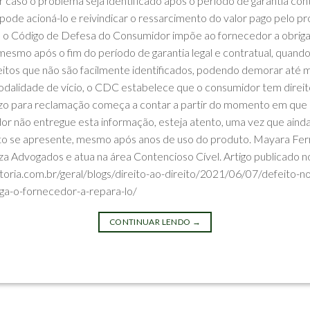
 caso o problema seja identificado após o período de garantia con
ode acioná-lo e reivindicar o ressarcimento do valor pago pelo 
 o Código de Defesa do Consumidor impõe ao fornecedor a obrig
mesmo após o fim do período de garantia legal e contratual, quando
efeitos que não são facilmente identificados, podendo demorar até
dalidade de vício, o CDC estabelece que o consumidor tem direito
razo para reclamação começa a contar a partir do momento em que o 
or não entregue esta informação, esteja atento, uma vez que ainda
lto se apresente, mesmo após anos de uso do produto. Mayara Ferr
a Advogados e atua na área Contencioso Cível. Artigo publicado no
itoria.com.br/geral/blogs/direito-ao-direito/2021/06/07/defeito-n
iga-o-fornecedor-a-repara-lo/
CONTINUAR LENDO
→
ntia-do-produto
,
reparo-do-produto