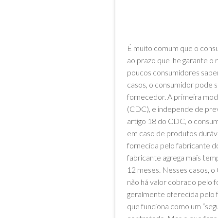
BY
MAYARA FERRAZ LOYOLA
É muito comum que o consum
ao prazo que lhe garante o 
poucos consumidores sabem,
casos, o consumidor pode se
fornecedor. A primeira mod
(CDC), e independe de prev
artigo 18 do CDC, o consumi
em caso de produtos duráve
fornecida pelo fabricante d
fabricante agrega mais temp
12 meses. Nesses casos, o 
não há valor cobrado pelo f
geralmente oferecida pelo 
que funciona como um “segu