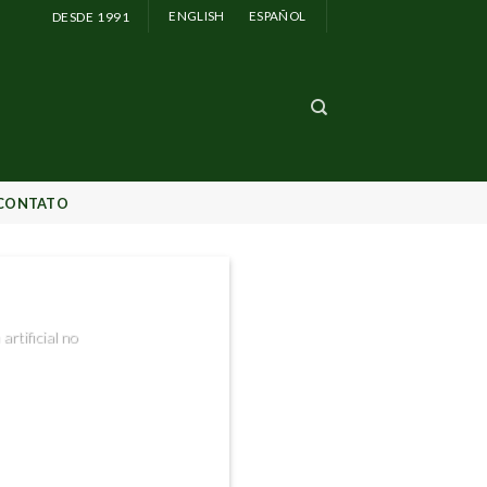
DESDE 1991
ENGLISH
ESPAÑOL
CONTATO
utomação
rtificial no