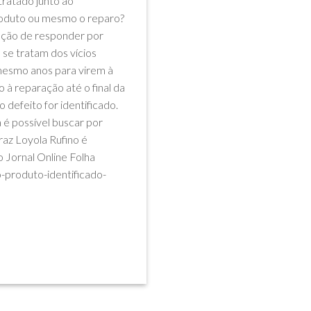
tratado junto ao
produto ou mesmo o reparo?
ação de responder por
 se tratam dos vícios
 mesmo anos para virem à
 à reparação até o final da
defeito for identificado.
 é possível buscar por
az Loyola Rufino é
 Jornal Online Folha
o-produto-identificado-