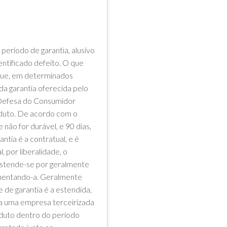
eríodo de garantia, alusivo
entificado defeito. O que
 que, em determinados
da garantia oferecida pelo
e Defesa do Consumidor
oduto. De acordo com o
não for durável, e 90 dias,
tia é a contratual, e é
 por liberalidade, o
e estende-se por geralmente
ementando-a. Geralmente
 de garantia é a estendida,
 a uma empresa terceirizada
oduto dentro do período