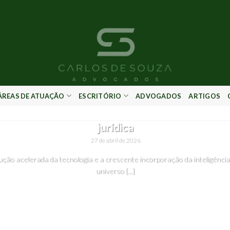
ÁREAS DE ATUAÇÃO
ESCRITÓRIO
ADVOGADOS
ARTIGOS
SEM CATEGORIA
ência Artificial na advocacia e os limites da a
jurídica
27 de abril de 2026
ção acelerada da tecnologia e a crescente incorporação da inteligência a
universo [...]
CONTINUAR LENDO
→