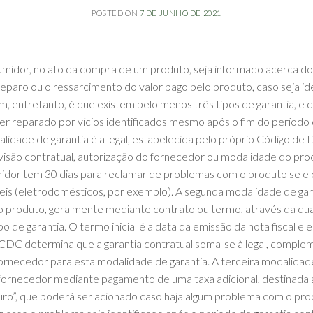
POSTED ON
7 DE JUNHO DE 2021
idor, no ato da compra de um produto, seja informado acerca do p
reparo ou o ressarcimento do valor pago pelo produto, caso seja id
 entretanto, é que existem pelo menos três tipos de garantia, e
r reparado por vícios identificados mesmo após o fim do período 
alidade de garantia é a legal, estabelecida pelo próprio Código d
isão contratual, autorização do fornecedor ou modalidade do pr
dor tem 30 dias para reclamar de problemas com o produto se ele 
is (eletrodomésticos, por exemplo). A segunda modalidade de garan
o produto, geralmente mediante contrato ou termo, através da qual,
o de garantia. O termo inicial é a data da emissão da nota fiscal 
CDC determina que a garantia contratual soma-se à legal, compl
ornecedor para esta modalidade de garantia. A terceira modalidade
fornecedor mediante pagamento de uma taxa adicional, destinada
ro”, que poderá ser acionado caso haja algum problema com o pr