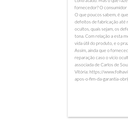
contratado. Mas o que fazer
fornecedor? O consumidor p
O que poucos sabem, é que
defeitos de fabricação até 
ocultos, quais sejam, os d
tona. Com relação a esta mo
vida útil do produto, e o p
Assim, ainda que o forneced
reparação caso o vício ocu
associada de Carlos de Souz
Vitória: https://www.folhav
apos-o-fim-da-garantia-obr
Postado em
Artigos
|
Marcado
gara