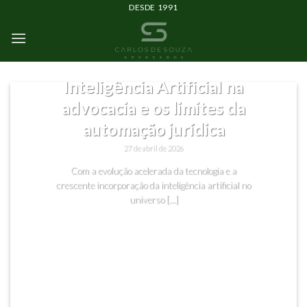
DESDE 1991
SEM CATEGORIA
Inteligência Artificial na
advocacia e os limites da
automação jurídica
27 de abril de 2026
Com a evolução acelerada da tecnologia e a
crescente incorporação da inteligência artificial no
universo [...]
CONTINUAR LENDO
→