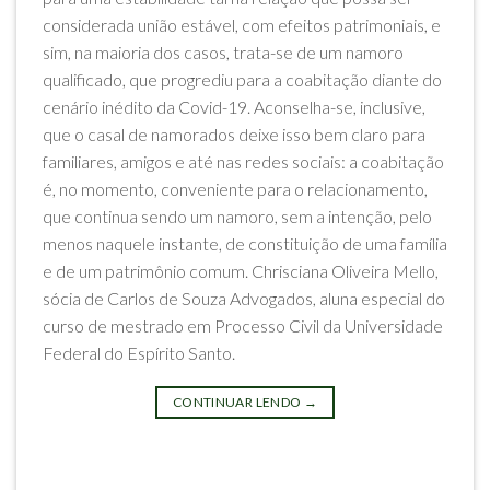
considerada união estável, com efeitos patrimoniais, e
sim, na maioria dos casos, trata-se de um namoro
qualificado, que progrediu para a coabitação diante do
cenário inédito da Covid-19. Aconselha-se, inclusive,
que o casal de namorados deixe isso bem claro para
familiares, amigos e até nas redes sociais: a coabitação
é, no momento, conveniente para o relacionamento,
que continua sendo um namoro, sem a intenção, pelo
menos naquele instante, de constituição de uma família
e de um patrimônio comum. Chrisciana Oliveira Mello,
sócia de Carlos de Souza Advogados, aluna especial do
curso de mestrado em Processo Civil da Universidade
Federal do Espírito Santo.
CONTINUAR LENDO
→
Postado em
Artigos
|
Marcado
casal
,
familia
,
namoro-