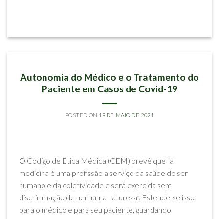
Postado em
Artigos
|
Marcado
guarda-
compartilhada
,
pandemia
,
separacao
,
visita-a-filhos-pais-separados
ARTIGOS
Autonomia do Médico e o Tratamento do
Paciente em Casos de Covid-19
POSTED ON
19 DE MAIO DE 2021
BY
RODRIGO CARLOS DE SOUZA E LETICIA STEIN CARLOS DE
SOUZA
O Código de Ética Médica (CEM) prevê que “a
medicina é uma profissão a serviço da saúde do ser
humano e da coletividade e será exercida sem
discriminação de nenhuma natureza”. Estende-se isso
para o médico e para seu paciente, guardando