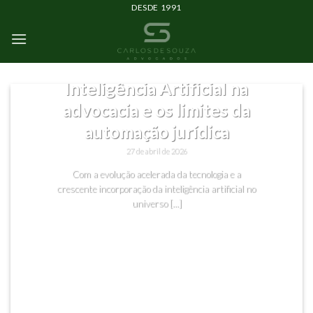
DESDE 1991
SEM CATEGORIA
Inteligência Artificial na
advocacia e os limites da
automação jurídica
27 de abril de 2026
Com a evolução acelerada da tecnologia e a
crescente incorporação da inteligência artificial no
universo [...]
CONTINUAR LENDO
→