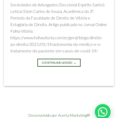
Sociedades de Advogados (Seccional Espírito Santo).
Letícia Stein Carlos de Souza, Acadêmica do 3º.
Período da Faculdade de Direito de Vitória e
Estagiária de Direito. Artigo publicado no Jornal Online
Folha Vitória :
https://www.folhavitoria.com.br/geral/blogs/direito-
ao-direito/2021/05/19/autonomia-do-medico-e-o-
tratamento-do-paciente-em-casos-de-covid-19/
CONTINUAR LENDO
→
Postado em
Artigos
|
Marcado
pandemia
,
tratamento-covid-19
Desenvolvido por Acerta Marketing®