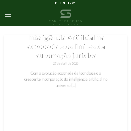
DESDE 1991
SEM CATEGORIA
Inteligência Artificial na
advocacia e os limites da
automação jurídica
27 de abril de 2026
Com a evolução acelerada da tecnologia e a
crescente incorporação da inteligência artificial no
universo [...]
CONTINUAR LENDO
→