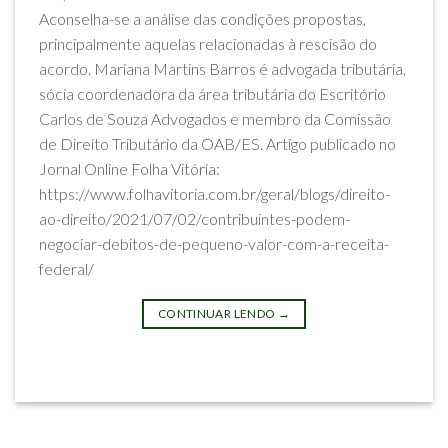
Aconselha-se a análise das condições propostas,
principalmente aquelas relacionadas à rescisão do
acordo. Mariana Martins Barros é advogada tributária,
sócia coordenadora da área tributária do Escritório
Carlos de Souza Advogados e membro da Comissão
de Direito Tributário da OAB/ES. Artigo publicado no
Jornal Online Folha Vitória:
https://www.folhavitoria.com.br/geral/blogs/direito-
ao-direito/2021/07/02/contribuintes-podem-
negociar-debitos-de-pequeno-valor-com-a-receita-
federal/
CONTINUAR LENDO
→
Postado em
Artigos
|
Marcado
contribuintes
,
débitos
,
receita-federal