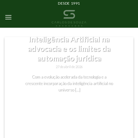
DESDE 1991
SEM CATEGORIA
Inteligência Artificial na
advocacia e os limites da
automação jurídica
27 de abril de 2026
Com a evolução acelerada da tecnologia e a
crescente incorporação da inteligência artificial no
universo [...]
CONTINUAR LENDO
→